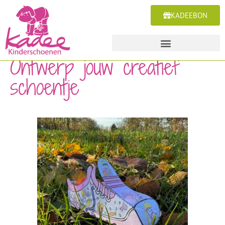
KADEEBON
Ontwerp jouw creatief
schoentje